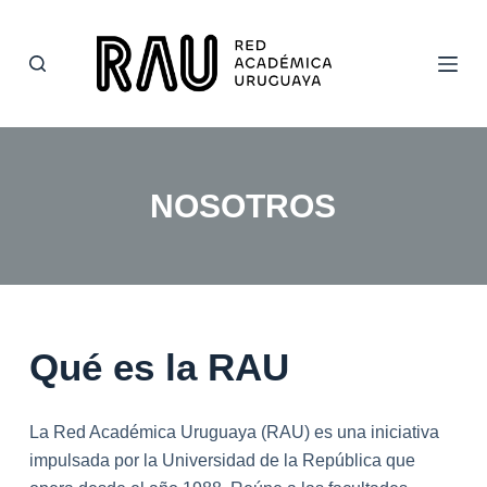
S
a
l
t
a
r
a
NOSOTROS
l
c
o
n
t
Qué es la RAU
e
n
i
La Red Académica Uruguaya (RAU) es una iniciativa
d
impulsada por la Universidad de la República que
o